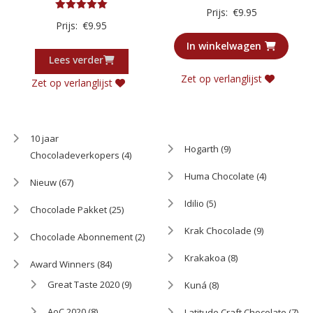
Gewaardeerd
Prijs:
€
9.95
3.00
Gewaardeerd
Prijs:
€
9.95
uit 5
5.00
uit 5
In winkelwagen
Lees verder
Zet op verlanglijst
Zet op verlanglijst
10 jaar
Hogarth
(9)
Chocoladeverkopers
(4)
Huma Chocolate
(4)
Nieuw
(67)
Idilio
(5)
Chocolade Pakket
(25)
Krak Chocolade
(9)
Chocolade Abonnement
(2)
Krakakoa
(8)
Award Winners
(84)
Great Taste 2020
(9)
Kuná
(8)
AoC 2020
(8)
Latitude Craft Chocolate
(7)