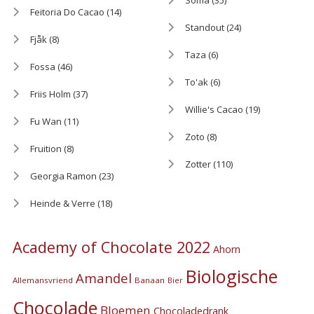
Soma
(35)
Feitoria Do Cacao
(14)
Standout
(24)
Fjåk
(8)
Taza
(6)
Fossa
(46)
To'ak
(6)
Friis Holm
(37)
Willie's Cacao
(19)
Fu Wan
(11)
Zoto
(8)
Fruition
(8)
Zotter
(110)
Georgia Ramon
(23)
Heinde & Verre
(18)
Academy of Chocolate 2022
Ahorn
Biologische
Amandel
Allemansvriend
Banaan
Bier
Chocolade
Bloemen
Chocoladedrank