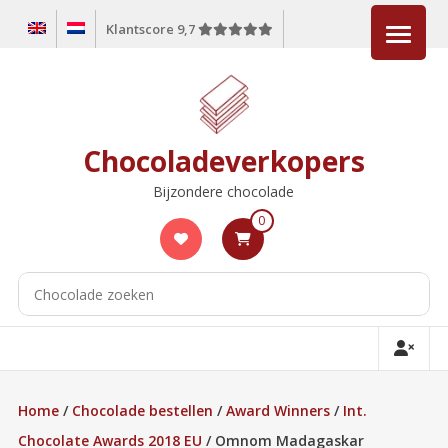
Ga
Klantscore 9,7
naar
de
inhoud
Chocoladeverkopers
Bijzondere chocolade
0
Home
/
Chocolade bestellen
/
Award Winners
/
Int.
Chocolate Awards 2018 EU
/ Omnom Madagaskar