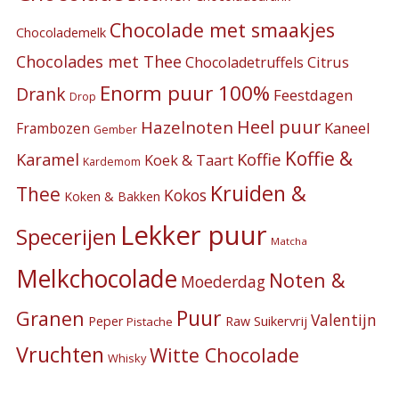
Chocolade met smaakjes
Chocolademelk
Chocolades met Thee
Citrus
Chocoladetruffels
Enorm puur 100%
Drank
Feestdagen
Drop
Heel puur
Hazelnoten
Kaneel
Frambozen
Gember
Koffie &
Koffie
Karamel
Koek & Taart
Kardemom
Kruiden &
Thee
Kokos
Koken & Bakken
Lekker puur
Specerijen
Matcha
Melkchocolade
Noten &
Moederdag
Puur
Granen
Valentijn
Suikervrij
Peper
Raw
Pistache
Vruchten
Witte Chocolade
Whisky