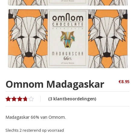
Omnom Madagaskar
€
8.95
(
3
klantbeoordelingen)
Gewaardeerd
3
3.67
op
Madagaskar 66% van Omnom.
5
gebaseerd
op
klant
Slechts 2 resterend op voorraad
waarderingen