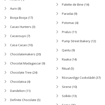
Palette de Bine
(14)
Auro
(8)
Paradai
(9)
Booja Booja
(17)
Potomac
(4)
Cacao Hunters
(3)
Pralus
(11)
Cacaosuyo
(7)
Pump Street Bakery
(12)
Casa Cacao
(10)
Qantu
(9)
Chocolatemakers
(20)
Raaka
(14)
Chocolat Madagascar
(9)
Ritual
(5)
Chocolate Tree
(24)
Rózsavölgyi Csokoládé
(37)
Chocolatoa
(4)
Sirene
(10)
Dandelion
(11)
Solkiki
(13)
Definite Chocolate
(5)