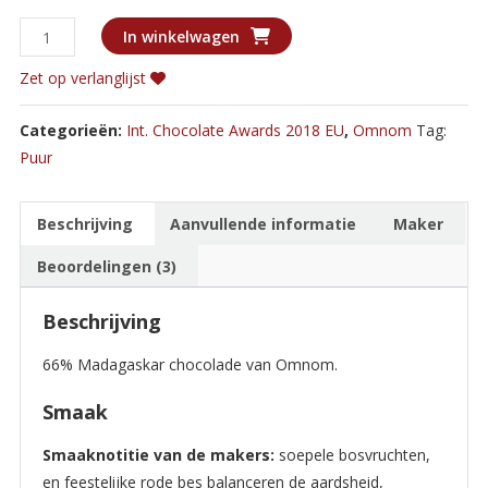
Omnom
In winkelwagen
Madagaskar
Zet op verlanglijst
aantal
Categorieën:
Int. Chocolate Awards 2018 EU
,
Omnom
Tag:
Puur
Beschrijving
Aanvullende informatie
Maker
Beoordelingen (3)
Beschrijving
66% Madagaskar chocolade van Omnom.
Smaak
Smaaknotitie van de makers:
soepele bosvruchten,
en feestelijke rode bes balanceren de aardsheid,