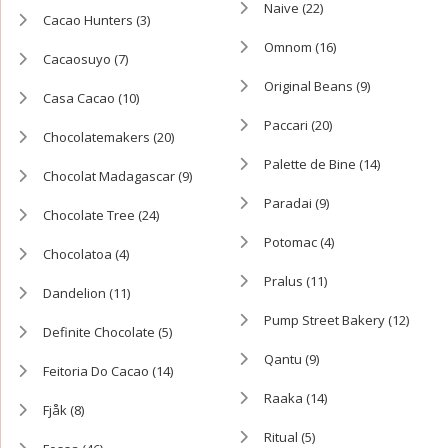
Naive
(22)
Cacao Hunters
(3)
Omnom
(16)
Cacaosuyo
(7)
Original Beans
(9)
Casa Cacao
(10)
Paccari
(20)
Chocolatemakers
(20)
Palette de Bine
(14)
Chocolat Madagascar
(9)
Paradai
(9)
Chocolate Tree
(24)
Potomac
(4)
Chocolatoa
(4)
Pralus
(11)
Dandelion
(11)
Pump Street Bakery
(12)
Definite Chocolate
(5)
Qantu
(9)
Feitoria Do Cacao
(14)
Raaka
(14)
Fjåk
(8)
Ritual
(5)