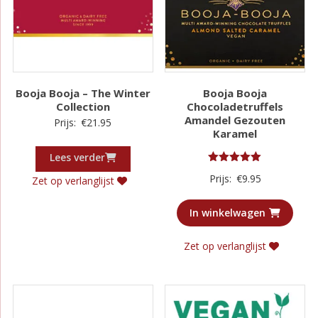
Booja Booja – The Winter
Booja Booja
Collection
Chocoladetruffels
Amandel Gezouten
Prijs:
€
21.95
Karamel
Lees verder
Gewaardeerd
Prijs:
€
9.95
Zet op verlanglijst
5.00
uit 5
In winkelwagen
Zet op verlanglijst