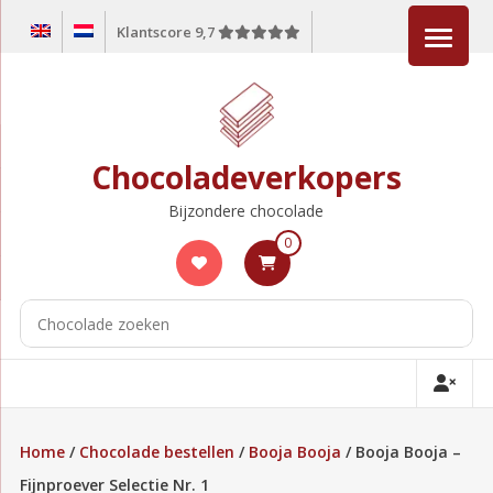
Ga
Klantscore 9,7
naar
de
inhoud
Chocoladeverkopers
Bijzondere chocolade
0
Home
/
Chocolade bestellen
/
Booja Booja
/ Booja Booja –
Fijnproever Selectie Nr. 1