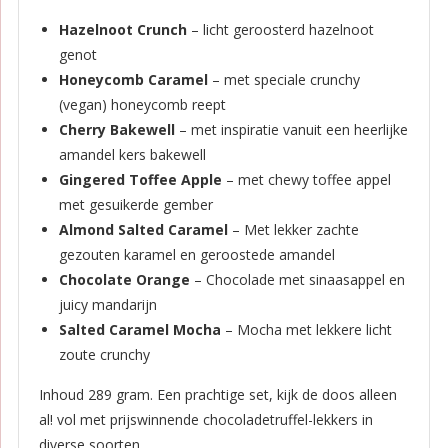
Hazelnoot Crunch
– licht geroosterd hazelnoot
genot
Honeycomb Caramel
– met speciale crunchy
(vegan) honeycomb reept
Cherry Bakewell
– met inspiratie vanuit een heerlijke
amandel kers bakewell
Gingered Toffee Apple
– met chewy toffee appel
met gesuikerde gember
Almond Salted Caramel
– Met lekker zachte
gezouten karamel en geroostede amandel
Chocolate Orange
– Chocolade met sinaasappel en
juicy mandarijn
Salted Caramel Mocha
– Mocha met lekkere licht
zoute crunchy
Inhoud 289 gram. Een prachtige set, kijk de doos alleen
al! vol met prijswinnende chocoladetruffel-lekkers in
diverse soorten.