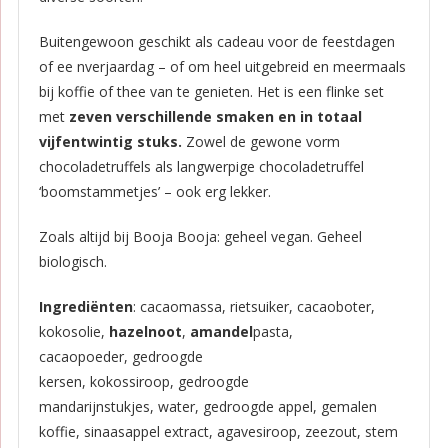
Buitengewoon geschikt als cadeau voor de feestdagen
of ee nverjaardag – of om heel uitgebreid en meermaals
bij koffie of thee van te genieten. Het is een flinke set
met
zeven verschillende smaken en in totaal
vijfentwintig stuks.
Zowel de gewone vorm
chocoladetruffels als langwerpige chocoladetruffel
‘boomstammetjes’ – ook erg lekker.
Zoals altijd bij Booja Booja: geheel vegan. Geheel
biologisch.
I
ngrediënten
: cacaomassa, rietsuiker, cacaoboter,
kokosolie,
hazelnoot
,
amandel
pasta,
cacaopoeder, gedroogde
kersen, kokossiroop, gedroogde
mandarijnstukjes, water, gedroogde appel, gemalen
koffie, sinaasappel extract, agavesiroop, zeezout, stem