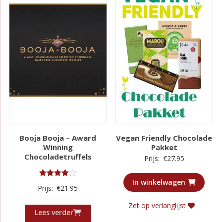
Booja Booja – Award
Vegan Friendly Chocolade
Winning
Pakket
Chocoladetruffels
Prijs:
€
27.95
In winkelwagen
Gewaardeerd
Prijs:
€
21.95
4.00
uit 5
Zet op verlanglijst
Lees verder