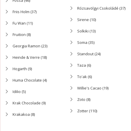
Fossa
(46)
Rózsavölgyi Csokoládé
(37)
Friis Holm
(37)
Sirene
(10)
Fu Wan
(11)
Solkiki
(13)
Fruition
(8)
Soma
(35)
Georgia Ramon
(23)
Standout
(24)
Heinde & Verre
(18)
Taza
(6)
Hogarth
(9)
To'ak
(6)
Huma Chocolate
(4)
Willie's Cacao
(19)
Idilio
(5)
Zoto
(8)
Krak Chocolade
(9)
Zotter
(110)
Krakakoa
(8)