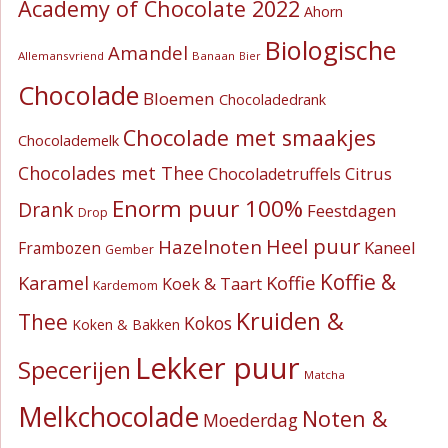
Academy of Chocolate 2022
Ahorn
Biologische
Amandel
Allemansvriend
Banaan
Bier
Chocolade
Bloemen
Chocoladedrank
Chocolade met smaakjes
Chocolademelk
Chocolades met Thee
Citrus
Chocoladetruffels
Enorm puur 100%
Drank
Feestdagen
Drop
Heel puur
Hazelnoten
Kaneel
Frambozen
Gember
Koffie &
Koffie
Karamel
Koek & Taart
Kardemom
Kruiden &
Thee
Kokos
Koken & Bakken
Lekker puur
Specerijen
Matcha
Melkchocolade
Noten &
Moederdag