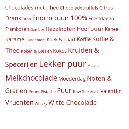
Chocolades met Thee
Citrus
Chocoladetruffels
Enorm puur 100%
Drank
Feestdagen
Drop
Heel puur
Hazelnoten
Kaneel
Frambozen
Gember
Koffie &
Koffie
Karamel
Koek & Taart
Kardemom
Kruiden &
Thee
Kokos
Koken & Bakken
Lekker puur
Specerijen
Matcha
Melkchocolade
Noten &
Moederdag
Puur
Granen
Valentijn
Suikervrij
Peper
Raw
Pistache
Vruchten
Witte Chocolade
Whisky