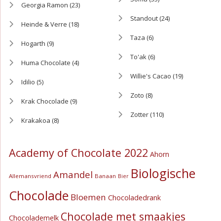
Georgia Ramon
(23)
Standout
(24)
Heinde & Verre
(18)
Taza
(6)
Hogarth
(9)
To'ak
(6)
Huma Chocolate
(4)
Willie's Cacao
(19)
Idilio
(5)
Zoto
(8)
Krak Chocolade
(9)
Zotter
(110)
Krakakoa
(8)
Academy of Chocolate 2022
Ahorn
Biologische
Amandel
Allemansvriend
Banaan
Bier
Chocolade
Bloemen
Chocoladedrank
Chocolade met smaakjes
Chocolademelk