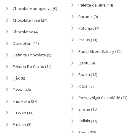
Palette de Bine
(14)
Chocolat Madagascar
(9)
Paradai
(9)
Chocolate Tree
(24)
Potomac
(4)
Chocolatoa
(4)
Pralus
(11)
Dandelion
(11)
Pump Street Bakery
(12)
Definite Chocolate
(5)
Qantu
(9)
Feitoria Do Cacao
(14)
Raaka
(14)
Fjåk
(8)
Ritual
(5)
Fossa
(46)
Rózsavölgyi Csokoládé
(37)
Friis Holm
(37)
Sirene
(10)
Fu Wan
(11)
Solkiki
(13)
Fruition
(8)
Soma
(35)