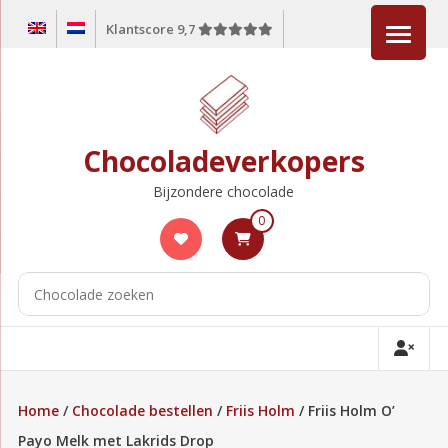
Ga
Klantscore 9,7
naar
de
inhoud
Chocoladeverkopers
Bijzondere chocolade
0
Home
/
Chocolade bestellen
/
Friis Holm
/ Friis Holm O’
Payo Melk met Lakrids Drop