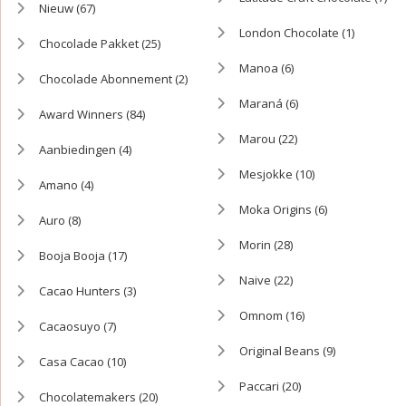
Nieuw
(67)
London Chocolate
(1)
Chocolade Pakket
(25)
Manoa
(6)
Chocolade Abonnement
(2)
Maraná
(6)
Award Winners
(84)
Marou
(22)
Aanbiedingen
(4)
Mesjokke
(10)
Amano
(4)
Moka Origins
(6)
Auro
(8)
Morin
(28)
Booja Booja
(17)
Naive
(22)
Cacao Hunters
(3)
Omnom
(16)
Cacaosuyo
(7)
Original Beans
(9)
Casa Cacao
(10)
Paccari
(20)
Chocolatemakers
(20)