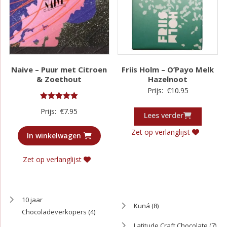
Naive – Puur met Citroen
Friis Holm – O’Payo Melk
& Zoethout
Hazelnoot
Prijs:
€
10.95
Gewaardeerd
Prijs:
€
7.95
5.00
Lees verder
uit 5
Zet op verlanglijst
In winkelwagen
Zet op verlanglijst
10 jaar
Kuná
(8)
Chocoladeverkopers
(4)
Latitude Craft Chocolate
(7)