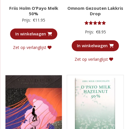
Friis Holm O’Payo Melk
Omnom Gezouten Lakkris
50%
Drop
Prijs:
€
11.95
Gewaardeerd
Prijs:
€
8.95
5.00
In winkelwagen
uit 5
In winkelwagen
Zet op verlanglijst
Zet op verlanglijst