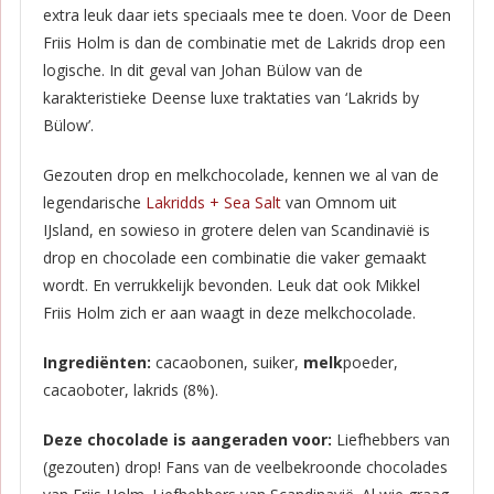
extra leuk daar iets speciaals mee te doen. Voor de Deen
Friis Holm is dan de combinatie met de Lakrids drop een
logische. In dit geval van Johan Bülow van de
karakteristieke Deense luxe traktaties van ‘Lakrids by
Bülow’.
Gezouten drop en melkchocolade, kennen we al van de
legendarische
Lakridds + Sea Salt
van Omnom uit
IJsland, en sowieso in grotere delen van Scandinavië is
drop en chocolade een combinatie die vaker gemaakt
wordt. En verrukkelijk bevonden. Leuk dat ook Mikkel
Friis Holm zich er aan waagt in deze melkchocolade.
Ingrediënten:
cacaobonen, suiker,
melk
poeder,
cacaoboter, lakrids (8%).
Deze chocolade is aangeraden voor:
Liefhebbers van
(gezouten) drop! Fans van de veelbekroonde chocolades