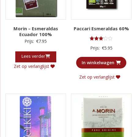
Morin – Esmeraldas
Paccari Esmeraldas 60%
Ecuador 100%
Prijs:
€
7.95
Gewaardeerd
Prijs:
€
5.95
3.00
uit 5
Lees verder
In winkelwagen
Zet op verlanglijst
Zet op verlanglijst