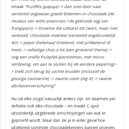
smaak
“fruitflits (papaja) -> dan snel door naar
verdomd ongewoon goede bloemen-in-chocolade (de
muskus van witte pioenroos / de gekruide vijg van
frangipani) -> brownie die uitbarst tot zwart, maar niet
verkoold, chocolade-moerbei (verdomd ongebruikelijk
#2) -> peper (helemaal tintelend, niet prikkelend of
heet) -> volledige choc-o-lot (een groeiend thema) ->
nog een snelle fruitplek (persimmon, met micro-
verdoving, om aan te sluiten bij de eerdere pepering) -
> trekt zich terug bij zachte kruiden (inclusief de
geurige coumarine) -> zwarte room (dig it) -> zwarte
abrikozenverschijning”
Nu zal elke oogst natuurlijk anders zijn -en daarmee per
definitie ook elke chocolade – en maakt C-spot
uitzonderlijk uitgebreide omschrijvingen van wat er
geproefd wordt. Maar dan zie je in ieder geval hoe
uitgebreid sommige chocoladekenners kunnen proeven,