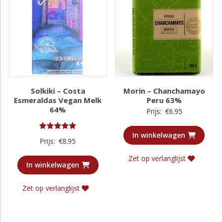
Solkiki – Costa
Morin – Chanchamayo
Esmeraldas Vegan Melk
Peru 63%
64%
Prijs:
€
6.95
In winkelwagen
Gewaardeerd
Prijs:
€
8.95
5.00
uit 5
Zet op verlanglijst
In winkelwagen
Zet op verlanglijst