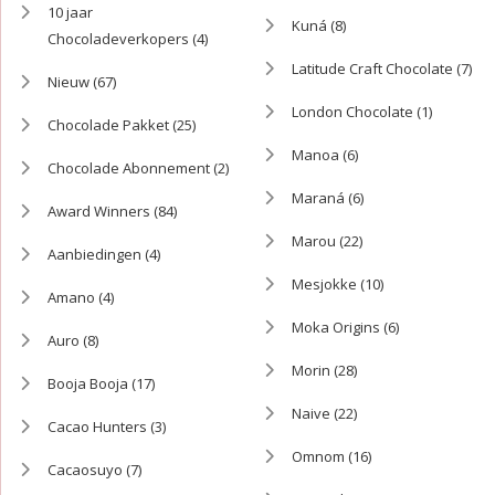
10 jaar
Kuná
(8)
Chocoladeverkopers
(4)
Latitude Craft Chocolate
(7)
Nieuw
(67)
London Chocolate
(1)
Chocolade Pakket
(25)
Manoa
(6)
Chocolade Abonnement
(2)
Maraná
(6)
Award Winners
(84)
Marou
(22)
Aanbiedingen
(4)
Mesjokke
(10)
Amano
(4)
Moka Origins
(6)
Auro
(8)
Morin
(28)
Booja Booja
(17)
Naive
(22)
Cacao Hunters
(3)
Omnom
(16)
Cacaosuyo
(7)