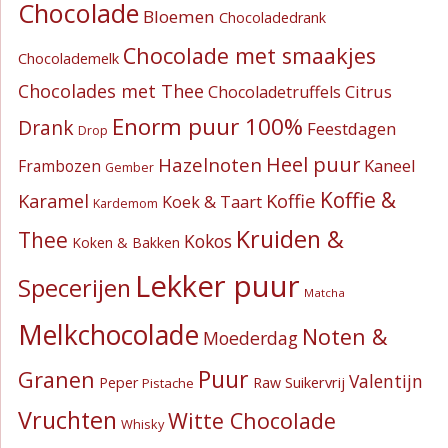
Chocolade
Bloemen
Chocoladedrank
Chocolade met smaakjes
Chocolademelk
Chocolades met Thee
Citrus
Chocoladetruffels
Enorm puur 100%
Drank
Feestdagen
Drop
Heel puur
Hazelnoten
Kaneel
Frambozen
Gember
Koffie &
Koffie
Karamel
Koek & Taart
Kardemom
Kruiden &
Thee
Kokos
Koken & Bakken
Lekker puur
Specerijen
Matcha
Melkchocolade
Noten &
Moederdag
Puur
Granen
Valentijn
Suikervrij
Peper
Raw
Pistache
Vruchten
Witte Chocolade
Whisky