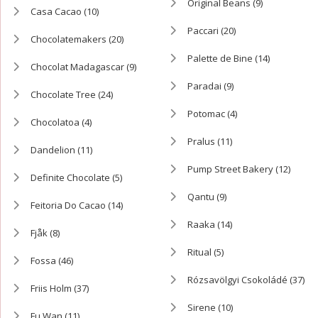
Original Beans
(9)
Casa Cacao
(10)
Paccari
(20)
Chocolatemakers
(20)
Palette de Bine
(14)
Chocolat Madagascar
(9)
Paradai
(9)
Chocolate Tree
(24)
Potomac
(4)
Chocolatoa
(4)
Pralus
(11)
Dandelion
(11)
Pump Street Bakery
(12)
Definite Chocolate
(5)
Qantu
(9)
Feitoria Do Cacao
(14)
Raaka
(14)
Fjåk
(8)
Ritual
(5)
Fossa
(46)
Rózsavölgyi Csokoládé
(37)
Friis Holm
(37)
Sirene
(10)
Fu Wan
(11)