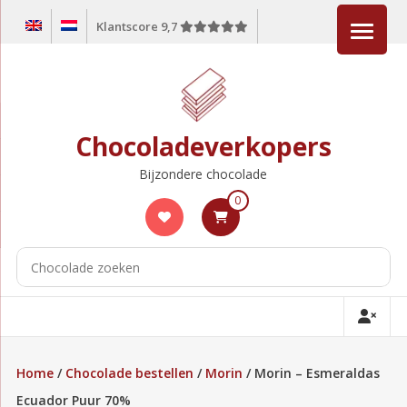
Ga
Klantscore 9,7
naar
de
inhoud
Chocoladeverkopers
Bijzondere chocolade
0
Home
/
Chocolade bestellen
/
Morin
/ Morin – Esmeraldas
Ecuador Puur 70%