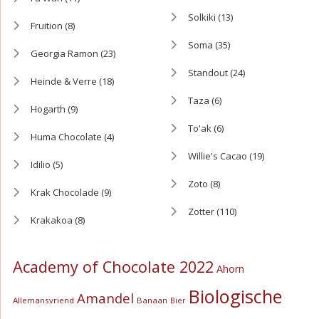
Solkiki
(13)
Fruition
(8)
Soma
(35)
Georgia Ramon
(23)
Standout
(24)
Heinde & Verre
(18)
Taza
(6)
Hogarth
(9)
To'ak
(6)
Huma Chocolate
(4)
Willie's Cacao
(19)
Idilio
(5)
Zoto
(8)
Krak Chocolade
(9)
Zotter
(110)
Krakakoa
(8)
Academy of Chocolate 2022
Ahorn
Biologische
Amandel
Allemansvriend
Banaan
Bier