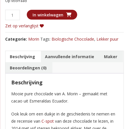
Op voorraad
Morin
In winkelwagen
-
Zet op verlanglijst
Esmeraldas
Ecuador
Categorie:
Morin
Tags:
Biologische Chocolade
,
Lekker puur
Puur
70%
aantal
Beschrijving
Aanvullende informatie
Maker
Beoordelingen (0)
Beschrijving
Mooie pure chocolade van A. Morin – gemaakt met
cacao uit Esmeraldas Ecuador.
Ook leuk om een duikje in de geschiedenis te nemen en
de recensie van
C-spot
van deze chocolade te lezen, in
2014 met vijf sterren bekroond aldaar. Met over de