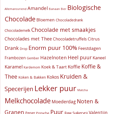
Biologische
Amandel
Allemansvriend
Banaan
Bier
Chocolade
Bloemen
Chocoladedrank
Chocolade met smaakjes
Chocolademelk
Chocolades met Thee
Citrus
Chocoladetruffels
Enorm puur 100%
Drank
Feestdagen
Drop
Heel puur
Hazelnoten
Kaneel
Frambozen
Gember
Koffie &
Koffie
Karamel
Koek & Taart
Kardemom
Kruiden &
Thee
Kokos
Koken & Bakken
Lekker puur
Specerijen
Matcha
Melkchocolade
Noten &
Moederdag
Puur
Granen
Valentijn
Suikervrij
Peper
Raw
Pistache