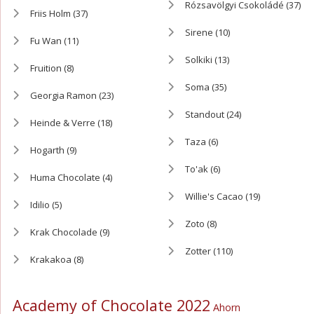
Rózsavölgyi Csokoládé
(37)
Friis Holm
(37)
Sirene
(10)
Fu Wan
(11)
Solkiki
(13)
Fruition
(8)
Soma
(35)
Georgia Ramon
(23)
Standout
(24)
Heinde & Verre
(18)
Taza
(6)
Hogarth
(9)
To'ak
(6)
Huma Chocolate
(4)
Willie's Cacao
(19)
Idilio
(5)
Zoto
(8)
Krak Chocolade
(9)
Zotter
(110)
Krakakoa
(8)
Academy of Chocolate 2022
Ahorn