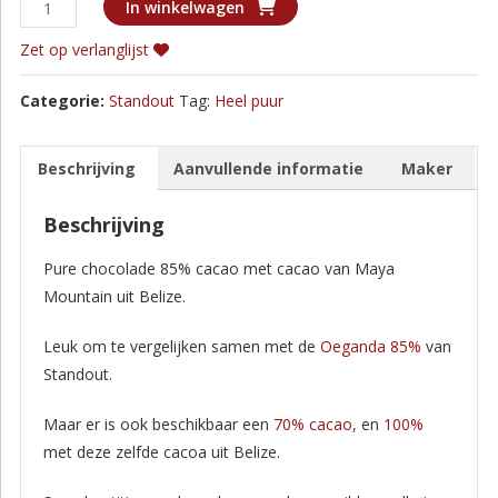
Standout
In winkelwagen
-
Zet op verlanglijst
Belize
Puur
Categorie:
Standout
Tag:
Heel puur
85%
aantal
Beschrijving
Aanvullende informatie
Maker
Beschrijving
Pure chocolade 85% cacao met cacao van Maya
Mountain uit Belize.
Leuk om te vergelijken samen met de
Oeganda 85%
van
Standout.
Maar er is ook beschikbaar een
70% cacao
, en
100%
met deze zelfde cacoa uit Belize.