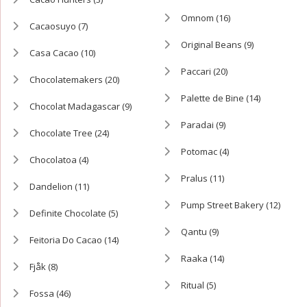
Omnom
(16)
Cacaosuyo
(7)
Original Beans
(9)
Casa Cacao
(10)
Paccari
(20)
Chocolatemakers
(20)
Palette de Bine
(14)
Chocolat Madagascar
(9)
Paradai
(9)
Chocolate Tree
(24)
Potomac
(4)
Chocolatoa
(4)
Pralus
(11)
Dandelion
(11)
Pump Street Bakery
(12)
Definite Chocolate
(5)
Qantu
(9)
Feitoria Do Cacao
(14)
Raaka
(14)
Fjåk
(8)
Ritual
(5)
Fossa
(46)