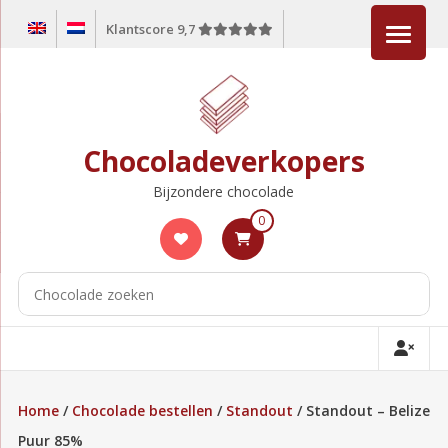
Ga
Klantscore 9,7
naar
de
inhoud
Chocoladeverkopers
Bijzondere chocolade
0
Home
/
Chocolade bestellen
/
Standout
/ Standout – Belize
Puur 85%