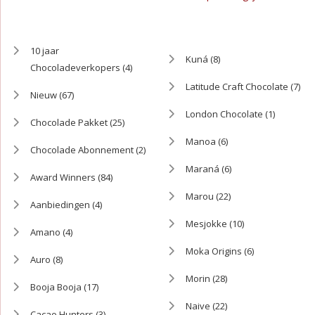
10 jaar
Kuná
(8)
Chocoladeverkopers
(4)
Latitude Craft Chocolate
(7)
Nieuw
(67)
London Chocolate
(1)
Chocolade Pakket
(25)
Manoa
(6)
Chocolade Abonnement
(2)
Maraná
(6)
Award Winners
(84)
Marou
(22)
Aanbiedingen
(4)
Mesjokke
(10)
Amano
(4)
Moka Origins
(6)
Auro
(8)
Morin
(28)
Booja Booja
(17)
Naive
(22)
Cacao Hunters
(3)