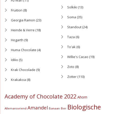
Fu Wan
(11)
Solkiki
(13)
Fruition
(8)
Soma
(35)
Georgia Ramon
(23)
Standout
(24)
Heinde & Verre
(18)
Taza
(6)
Hogarth
(9)
To'ak
(6)
Huma Chocolate
(4)
Willie's Cacao
(19)
Idilio
(5)
Zoto
(8)
Krak Chocolade
(9)
Zotter
(110)
Krakakoa
(8)
Academy of Chocolate 2022
Ahorn
Biologische
Amandel
Allemansvriend
Banaan
Bier