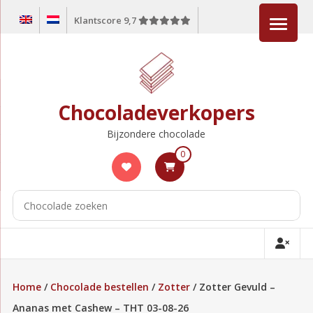
Ga
Klantscore 9,7
naar
de
inhoud
Chocoladeverkopers
Bijzondere chocolade
0
Home
/
Chocolade bestellen
/
Zotter
/ Zotter Gevuld –
Ananas met Cashew – THT 03-08-26