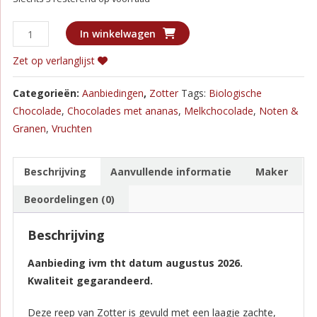
Zotter
In winkelwagen
Gevuld
Zet op verlanglijst
-
Ananas
Categorieën:
Aanbiedingen
,
Zotter
Tags:
Biologische
met
Chocolade
,
Chocolades met ananas
,
Melkchocolade
,
Noten &
Cashew
Granen
,
Vruchten
-
THT
03-
Beschrijving
Aanvullende informatie
Maker
08-
Beoordelingen (0)
26
aantal
Beschrijving
Aanbieding ivm tht datum augustus 2026.
Kwaliteit gegarandeerd.
Deze reep van Zotter is gevuld met een laagje zachte,