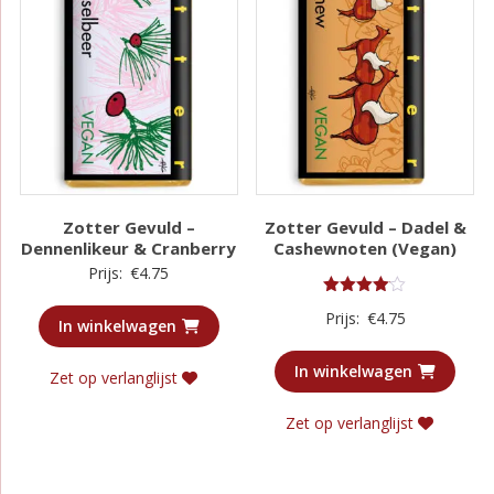
Zotter Gevuld –
Zotter Gevuld – Dadel &
Dennenlikeur & Cranberry
Cashewnoten (Vegan)
Prijs:
€
4.75
Gewaardeerd
Prijs:
€
4.75
4.00
In winkelwagen
uit 5
In winkelwagen
Zet op verlanglijst
Zet op verlanglijst