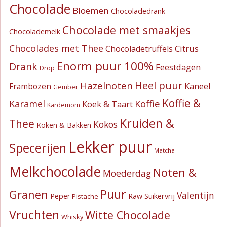
Chocolade
Bloemen
Chocoladedrank
Chocolade met smaakjes
Chocolademelk
Chocolades met Thee
Citrus
Chocoladetruffels
Enorm puur 100%
Drank
Feestdagen
Drop
Heel puur
Hazelnoten
Kaneel
Frambozen
Gember
Koffie &
Koffie
Karamel
Koek & Taart
Kardemom
Kruiden &
Thee
Kokos
Koken & Bakken
Lekker puur
Specerijen
Matcha
Melkchocolade
Noten &
Moederdag
Puur
Granen
Valentijn
Suikervrij
Peper
Raw
Pistache
Vruchten
Witte Chocolade
Whisky