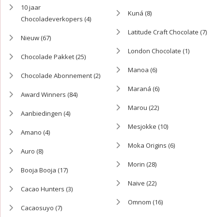
10 jaar
Kuná
(8)
Chocoladeverkopers
(4)
Latitude Craft Chocolate
(7)
Nieuw
(67)
London Chocolate
(1)
Chocolade Pakket
(25)
Manoa
(6)
Chocolade Abonnement
(2)
Maraná
(6)
Award Winners
(84)
Marou
(22)
Aanbiedingen
(4)
Mesjokke
(10)
Amano
(4)
Moka Origins
(6)
Auro
(8)
Morin
(28)
Booja Booja
(17)
Naive
(22)
Cacao Hunters
(3)
Omnom
(16)
Cacaosuyo
(7)