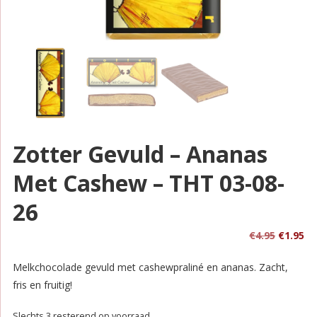
Zotter Gevuld – Ananas
Met Cashew – THT 03-08-
26
Oorspro
Hu
€
4.95
€
1.95
prijs
pri
Melkchocolade gevuld met cashewpraliné en ananas. Zacht,
was:
is:
fris en fruitig!
€4.95.
€1
Slechts 3 resterend op voorraad