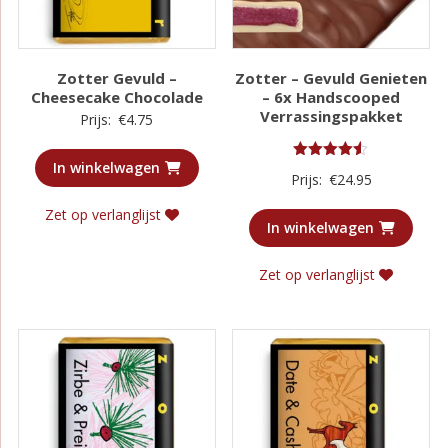
Zotter Gevuld –
Zotter – Gevuld Genieten
Cheesecake Chocolade
– 6x Handscooped
Verrassingspakket
Prijs:
€
4.75
In winkelwagen
Gewaardeerd
Prijs:
€
24.95
4.50
uit 5
Zet op verlanglijst
In winkelwagen
Zet op verlanglijst