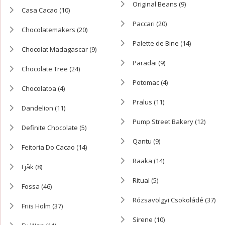
Original Beans
(9)
Casa Cacao
(10)
Paccari
(20)
Chocolatemakers
(20)
Palette de Bine
(14)
Chocolat Madagascar
(9)
Paradai
(9)
Chocolate Tree
(24)
Potomac
(4)
Chocolatoa
(4)
Pralus
(11)
Dandelion
(11)
Pump Street Bakery
(12)
Definite Chocolate
(5)
Qantu
(9)
Feitoria Do Cacao
(14)
Raaka
(14)
Fjåk
(8)
Ritual
(5)
Fossa
(46)
Rózsavölgyi Csokoládé
(37)
Friis Holm
(37)
Sirene
(10)