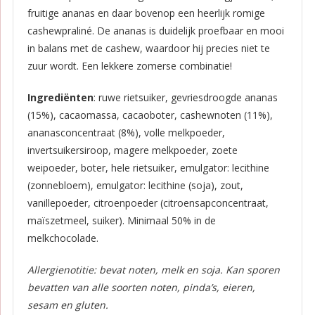
fruitige ananas en daar bovenop een heerlijk romige
cashewpraliné. De ananas is duidelijk proefbaar en mooi
in balans met de cashew, waardoor hij precies niet te
zuur wordt. Een lekkere zomerse combinatie!
Ingrediënten
: ruwe rietsuiker, gevriesdroogde ananas
(15%), cacaomassa, cacaoboter, cashewnoten (11%),
ananasconcentraat (8%), volle melkpoeder,
invertsuikersiroop, magere melkpoeder, zoete
weipoeder, boter, hele rietsuiker, emulgator: lecithine
(zonnebloem), emulgator: lecithine (soja), zout,
vanillepoeder, citroenpoeder (citroensapconcentraat,
maïszetmeel, suiker). Minimaal 50% in de
melkchocolade.
Allergienotitie: bevat noten, melk en soja. Kan sporen
bevatten van alle soorten noten, pinda’s, eieren,
sesam en gluten.