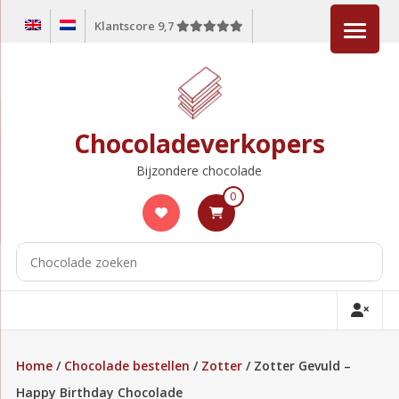
Ga
Klantscore 9,7
naar
de
inhoud
Chocoladeverkopers
Bijzondere chocolade
0
Home
/
Chocolade bestellen
/
Zotter
/ Zotter Gevuld –
Happy Birthday Chocolade