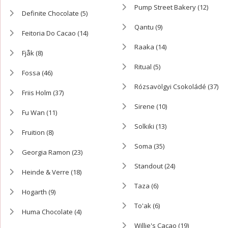
Pump Street Bakery
(12)
Definite Chocolate
(5)
Qantu
(9)
Feitoria Do Cacao
(14)
Raaka
(14)
Fjåk
(8)
Ritual
(5)
Fossa
(46)
Rózsavölgyi Csokoládé
(37)
Friis Holm
(37)
Sirene
(10)
Fu Wan
(11)
Solkiki
(13)
Fruition
(8)
Soma
(35)
Georgia Ramon
(23)
Standout
(24)
Heinde & Verre
(18)
Taza
(6)
Hogarth
(9)
To'ak
(6)
Huma Chocolate
(4)
Willie's Cacao
(19)