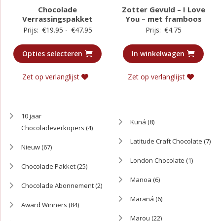
Chocolade
Zotter Gevuld – I Love
Verrassingspakket
You – met framboos
Prijsklasse:
Prijs:
€
19.95
-
€
47.95
Prijs:
€
4.75
€19.95
Opties selecteren
In winkelwagen
tot
€47.95
Zet op verlanglijst
Zet op verlanglijst
10 jaar
Kuná
(8)
Chocoladeverkopers
(4)
Latitude Craft Chocolate
(7)
Nieuw
(67)
London Chocolate
(1)
Chocolade Pakket
(25)
Manoa
(6)
Chocolade Abonnement
(2)
Maraná
(6)
Award Winners
(84)
Marou
(22)