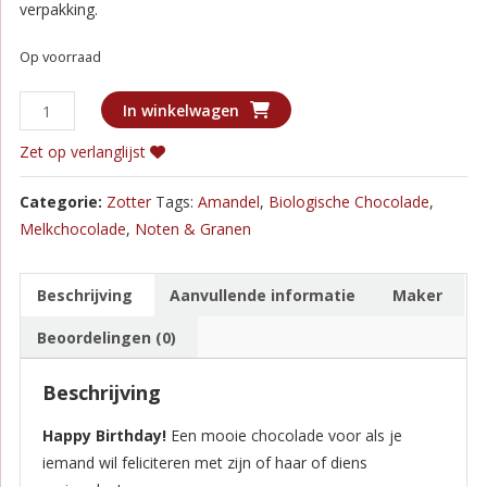
verpakking.
Op voorraad
Zotter
In winkelwagen
Gevuld
Zet op verlanglijst
-
Happy
Categorie:
Zotter
Tags:
Amandel
,
Biologische Chocolade
,
Birthday
Melkchocolade
,
Noten & Granen
Chocolade
aantal
Beschrijving
Aanvullende informatie
Maker
Beoordelingen (0)
Beschrijving
Happy Birthday!
Een mooie chocolade voor als je
iemand wil feliciteren met zijn of haar of diens