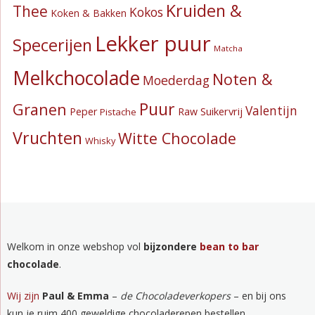
Kruiden &
Thee
Kokos
Koken & Bakken
Lekker puur
Specerijen
Matcha
Melkchocolade
Noten &
Moederdag
Puur
Granen
Valentijn
Suikervrij
Peper
Raw
Pistache
Vruchten
Witte Chocolade
Whisky
Welkom in onze webshop vol
bijzondere
bean to bar
chocolade
.
Wij zijn
Paul & Emma
–
de Chocoladeverkopers
– en bij ons
kun je ruim 400 geweldige chocoladerepen bestellen.