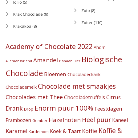
Idilio
(5)
Zoto
(8)
Krak Chocolade
(9)
Zotter
(110)
Krakakoa
(8)
Academy of Chocolate 2022
Ahorn
Biologische
Amandel
Allemansvriend
Banaan
Bier
Chocolade
Bloemen
Chocoladedrank
Chocolade met smaakjes
Chocolademelk
Chocolades met Thee
Citrus
Chocoladetruffels
Enorm puur 100%
Drank
Feestdagen
Drop
Heel puur
Hazelnoten
Kaneel
Frambozen
Gember
Koffie &
Koffie
Karamel
Koek & Taart
Kardemom