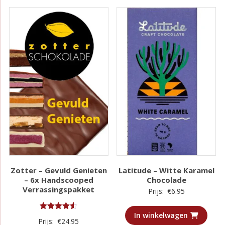
Zotter – Gevuld Genieten
Latitude – Witte Karamel
– 6x Handscooped
Chocolade
Verrassingspakket
Prijs:
€
6.95
In winkelwagen
Gewaardeerd
Prijs:
€
24.95
4.50