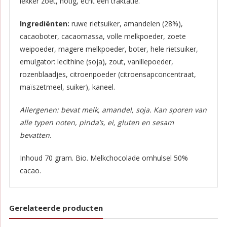
lekker zoet, notig, echt een traktatie.
Ingrediënten:
ruwe rietsuiker, amandelen (28%),
cacaoboter, cacaomassa, volle melkpoeder, zoete
weipoeder, magere melkpoeder, boter, hele rietsuiker,
emulgator: lecithine (soja), zout, vanillepoeder,
rozenblaadjes, citroenpoeder (citroensapconcentraat,
maïszetmeel, suiker), kaneel.
Allergenen: bevat melk, amandel, soja. Kan sporen van
alle typen noten, pinda’s, ei, gluten en sesam
bevatten.
Inhoud 70 gram. Bio. Melkchocolade omhulsel 50%
cacao.
Gerelateerde producten