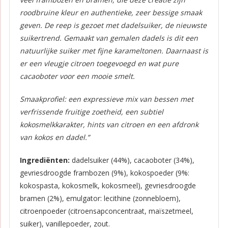
roodbruine kleur en authentieke, zeer bessige smaak
geven. De reep is gezoet met dadelsuiker, de nieuwste
suikertrend. Gemaakt van gemalen dadels is dit een
natuurlijke suiker met fijne karameltonen. Daarnaast is
er een vleugje citroen toegevoegd en wat pure
cacaoboter voor een mooie smelt.
Smaakprofiel: een expressieve mix van bessen met
verfrissende fruitige zoetheid, een subtiel
kokosmelkkarakter, hints van citroen en een afdronk
van kokos en dadel.”
Ingrediënten:
dadelsuiker (44%), cacaoboter (34%),
gevriesdroogde frambozen (9%), kokospoeder (9%:
kokospasta, kokosmelk, kokosmeel), gevriesdroogde
bramen (2%), emulgator: lecithine (zonnebloem),
citroenpoeder (citroensapconcentraat, maïszetmeel,
suiker), vanillepoeder, zout.