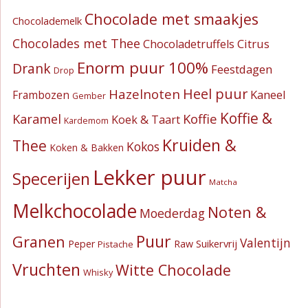
Chocolade met smaakjes
Chocolademelk
Chocolades met Thee
Citrus
Chocoladetruffels
Enorm puur 100%
Drank
Feestdagen
Drop
Heel puur
Hazelnoten
Kaneel
Frambozen
Gember
Koffie &
Koffie
Karamel
Koek & Taart
Kardemom
Kruiden &
Thee
Kokos
Koken & Bakken
Lekker puur
Specerijen
Matcha
Melkchocolade
Noten &
Moederdag
Puur
Granen
Valentijn
Suikervrij
Peper
Raw
Pistache
Vruchten
Witte Chocolade
Whisky