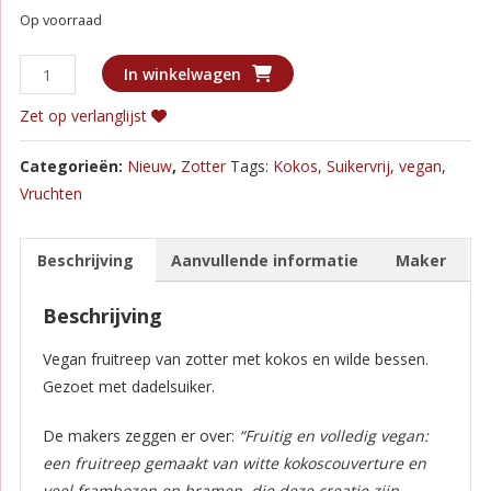
Op voorraad
Zotter
In winkelwagen
-
Zet op verlanglijst
Squaring
the
Categorieën:
Nieuw
,
Zotter
Tags:
Kokos
,
Suikervrij
,
vegan
,
Circle
Vruchten
-
Wilde
Bessen,
Beschrijving
Aanvullende informatie
Maker
Kokos
Beschrijving
en
Dadelsuiker
Vegan fruitreep van zotter met kokos en wilde bessen.
aantal
Gezoet met dadelsuiker.
De makers zeggen er over:
“Fruitig en volledig vegan:
een fruitreep gemaakt van witte kokoscouverture en
veel frambozen en bramen, die deze creatie zijn