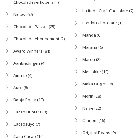
Chocoladeverkopers
(4)
Latitude Craft Chocolate
(7)
Nieuw
(67)
London Chocolate
(1)
Chocolade Pakket
(25)
Manoa
(6)
Chocolade Abonnement
(2)
Maraná
(6)
Award Winners
(84)
Marou
(22)
Aanbiedingen
(4)
Mesjokke
(10)
Amano
(4)
Moka Origins
(6)
Auro
(8)
Morin
(28)
Booja Booja
(17)
Naive
(22)
Cacao Hunters
(3)
Omnom
(16)
Cacaosuyo
(7)
Original Beans
(9)
Casa Cacao
(10)