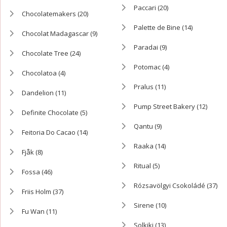
Paccari
(20)
Chocolatemakers
(20)
Palette de Bine
(14)
Chocolat Madagascar
(9)
Paradai
(9)
Chocolate Tree
(24)
Potomac
(4)
Chocolatoa
(4)
Pralus
(11)
Dandelion
(11)
Pump Street Bakery
(12)
Definite Chocolate
(5)
Qantu
(9)
Feitoria Do Cacao
(14)
Raaka
(14)
Fjåk
(8)
Ritual
(5)
Fossa
(46)
Rózsavölgyi Csokoládé
(37)
Friis Holm
(37)
Sirene
(10)
Fu Wan
(11)
Solkiki
(13)