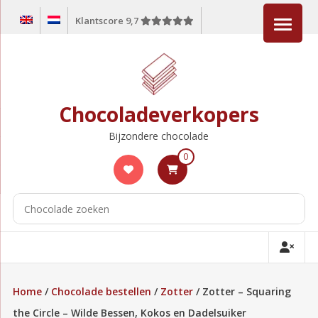
Ga
Klantscore 9,7
naar
de
inhoud
Chocoladeverkopers
Bijzondere chocolade
0
Home
/
Chocolade bestellen
/
Zotter
/ Zotter – Squaring
the Circle – Wilde Bessen, Kokos en Dadelsuiker