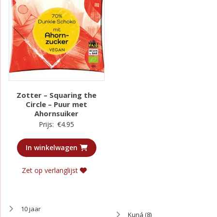
Zotter – Squaring the
Circle – Puur met
Ahornsuiker
Prijs:
€
4.95
In winkelwagen
Zet op verlanglijst
10 jaar
Kuná
(8)