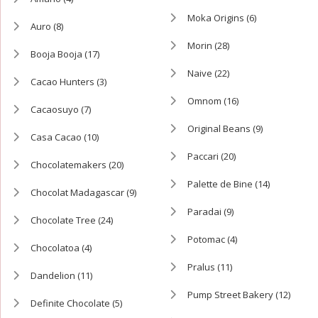
Moka Origins
(6)
Auro
(8)
Morin
(28)
Booja Booja
(17)
Naive
(22)
Cacao Hunters
(3)
Omnom
(16)
Cacaosuyo
(7)
Original Beans
(9)
Casa Cacao
(10)
Paccari
(20)
Chocolatemakers
(20)
Palette de Bine
(14)
Chocolat Madagascar
(9)
Paradai
(9)
Chocolate Tree
(24)
Potomac
(4)
Chocolatoa
(4)
Pralus
(11)
Dandelion
(11)
Pump Street Bakery
(12)
Definite Chocolate
(5)