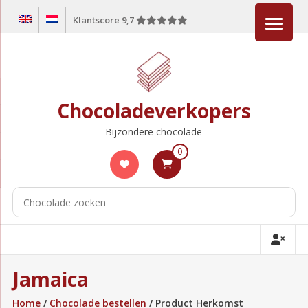
Ga
Klantscore 9,7
naar
de
inhoud
Chocoladeverkopers
Bijzondere chocolade
0
Jamaica
Home
/
Chocolade bestellen
/ Product Herkomst