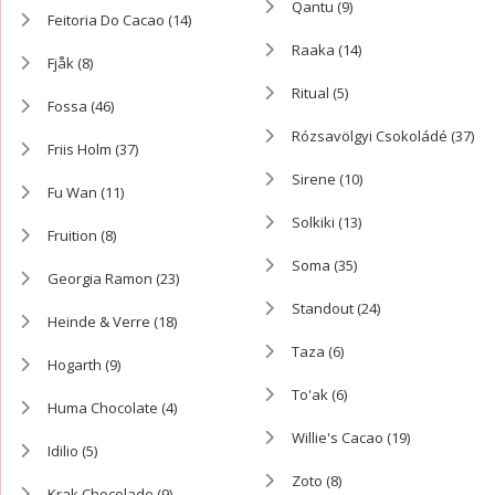
Qantu
(9)
Feitoria Do Cacao
(14)
Raaka
(14)
Fjåk
(8)
Ritual
(5)
Fossa
(46)
Rózsavölgyi Csokoládé
(37)
Friis Holm
(37)
Sirene
(10)
Fu Wan
(11)
Solkiki
(13)
Fruition
(8)
Soma
(35)
Georgia Ramon
(23)
Standout
(24)
Heinde & Verre
(18)
Taza
(6)
Hogarth
(9)
To'ak
(6)
Huma Chocolate
(4)
Willie's Cacao
(19)
Idilio
(5)
Zoto
(8)
Krak Chocolade
(9)