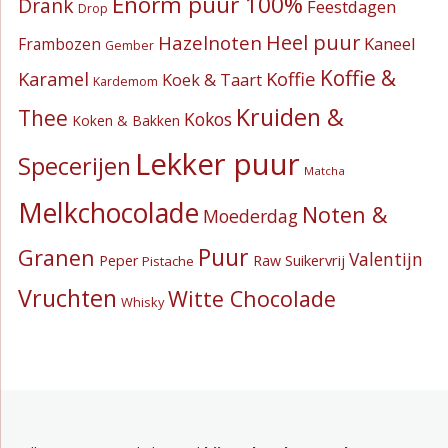
Enorm puur 100%
Drank
Feestdagen
Drop
Heel puur
Hazelnoten
Kaneel
Frambozen
Gember
Koffie &
Koffie
Karamel
Koek & Taart
Kardemom
Kruiden &
Thee
Kokos
Koken & Bakken
Lekker puur
Specerijen
Matcha
Melkchocolade
Noten &
Moederdag
Puur
Granen
Valentijn
Suikervrij
Peper
Raw
Pistache
Vruchten
Witte Chocolade
Whisky