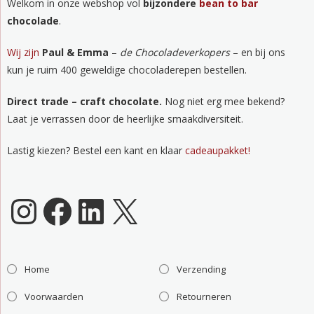
Welkom in onze webshop vol
bijzondere
bean to bar
chocolade
.
Wij zijn
Paul & Emma
–
de Chocoladeverkopers
– en bij ons
kun je ruim 400 geweldige chocoladerepen bestellen.
Direct trade – craft chocolate.
Nog niet erg mee bekend?
Laat je verrassen door de heerlijke smaakdiversiteit.
Lastig kiezen? Bestel een kant en klaar
cadeaupakket!
Chocoladeverkopers Instagram
Facebook
LinkedIn
X
Home
Verzending
Voorwaarden
Retourneren